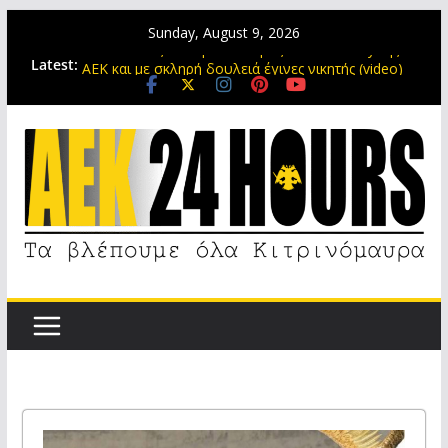
Sunday, August 9, 2026
Ηλιόπουλος σε Πήλιο: Μπήκες στο mentality της
Latest:
ΑΕΚ και με σκληρή δουλειά έγινες νικητής (video)
Ανανέωσαν τη συνεργασία τους ΑΕΚ και Πήλιος
έως το 2030
Ο παλιός είναι αλλιώς, αλλά ο νέος είναι πολύ
ωραίος!
Αλεξίου και Καλοσκάμης ετοιμάζονται για το Super
Cup
Η τεσσάρα της ΑΕΚ μπροστά σε 20.000 κόσμο με
σόου Γκατσίνοβιτς (video)