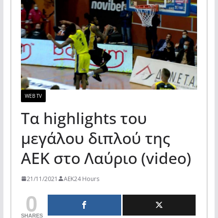
WEB TV
Τα highlights του
μεγάλου διπλού της
ΑΕΚ στο Λαύριο (video)
21/11/2021
AEK24 Hours
0
SHARES