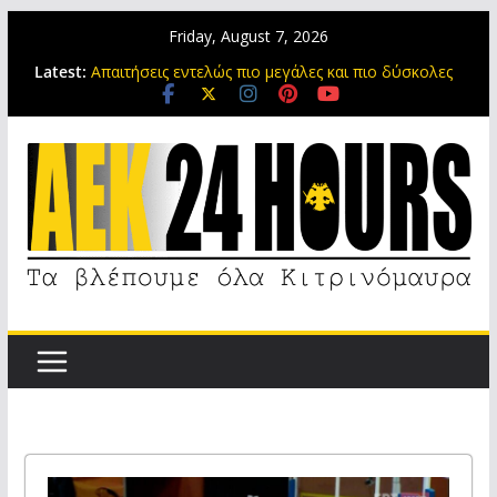
Friday, August 7, 2026
Latest:
Απαιτήσεις εντελώς πιο μεγάλες και πιο δύσκολες
Αυτό είναι το συμβόλαιο του Νόλεϊ με την ΑΕΚ
Νόλεϊ έως το 2028 στην ΑΕΚ
Συνεχίζει με τη φανέλα της ΑΕΚ η Ρεσέντε
Ο Βιτάλις που προτιμά τις ασίστ και να βλέπει σε
επανάληψη τα ματς αποκαλύπτεται (video)