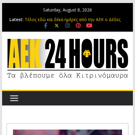
Saturday, August 8, 2026
Στη μνήμη του Μιχάλη της ΑΕΚ
Latest:
Τέλος εδώ και δέκα ημέρες από την ΑΕΚ ο Δέδες
Τελευταίο τεστάρισμα για την ΑΕΚ πριν το Super
Cup
Πειρατές του Ονείρου: Αθάνατος
Original 21: Αύριο στη Νέα Φιλαδέλφεια για τον
αδελφό μας Μιχάλη