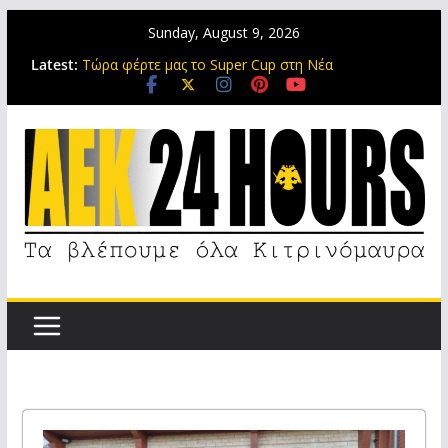
Sunday, August 9, 2026
Νίκολιτς: Με αυτή την ομάδα θα πάμε σε Super
Latest:
Cup και πλέι οφ του Champions League (video)
Τώρα φέρτε μας το Super Cup στη Νέα
Φιλαδέλφεια
Είναι τρελοί αυτοί οι Ενωσίτες! 20.000 κόσμος στο
ΝΑΟ για την ΑΕΚΑΡΑ
Στη μνήμη του Μιχάλη της ΑΕΚ
Τέλος εδώ και δέκα ημέρες από την ΑΕΚ ο Δέδες