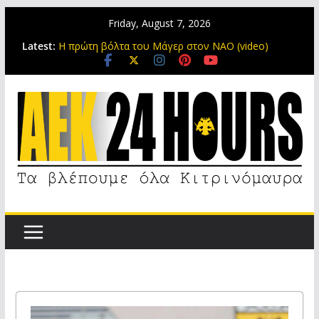
Friday, August 7, 2026
Original 21: Αύριο στη Νέα Φιλαδέλφεια για τον
Latest:
αδελφό μας Μιχάλη
Η πρώτη βόλτα του Μάγερ στον ΝΑΟ (video)
Ο Λόβρο Μάγερ πάτησε “Αγιά Σοφιά” (photos)
Ο Μάριος Ηλιόπουλος υποδέχθηκε τον Μάγερ με
τον Κροάτη να δηλώνει πως “είναι κίνητρο η ΑΕΚ”
(video)
Η Original 21 τονίζει ότι ο Μιχάλης θα είναι πάντα
παρών!