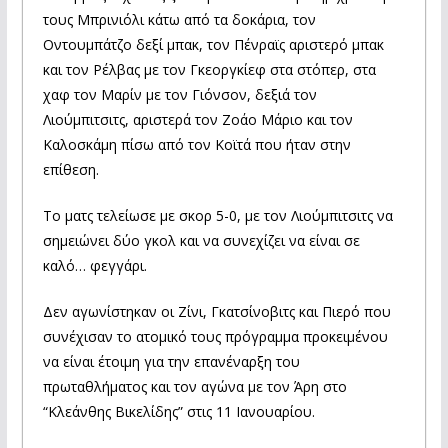
τους Μπρινιόλι κάτω από τα δοκάρια, τον
Οντουμπάτζο δεξί μπακ, τον Πένραϊς αριστερό μπακ
και τον Ρέλβας με τον Γκεοργκίεφ στα στόπερ, στα
χαφ τον Μαρίν με τον Γιόνσον, δεξιά τον
Λιούμπιτσιτς, αριστερά τον Ζοάο Μάριο και τον
Καλοσκάμη πίσω από τον Κοϊτά που ήταν στην
επίθεση.
Το ματς τελείωσε με σκορ 5-0, με τον Λιούμπιτσιτς να
σημειώνει δύο γκολ και να συνεχίζει να είναι σε
καλό… φεγγάρι.
Δεν αγωνίστηκαν οι Ζίνι, Γκατσίνοβιτς και Πιερό που
συνέχισαν το ατομικό τους πρόγραμμα προκειμένου
να είναι έτοιμη για την επανέναρξη του
πρωταθλήματος και τον αγώνα με τον Άρη στο
“Κλεάνθης Βικελίδης” στις 11 Ιανουαρίου.