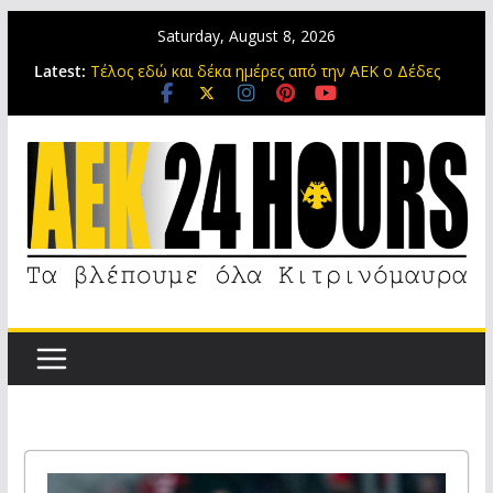
Saturday, August 8, 2026
Στη μνήμη του Μιχάλη της ΑΕΚ
Latest:
Τέλος εδώ και δέκα ημέρες από την ΑΕΚ ο Δέδες
Τελευταίο τεστάρισμα για την ΑΕΚ πριν το Super
Cup
Πειρατές του Ονείρου: Αθάνατος
Original 21: Αύριο στη Νέα Φιλαδέλφεια για τον
αδελφό μας Μιχάλη