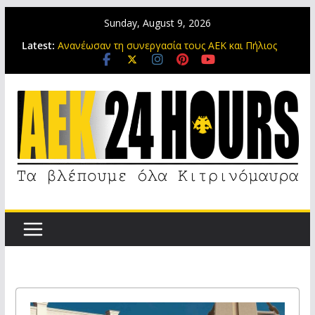
Sunday, August 9, 2026
Ηλιόπουλος σε Πήλιο: Μπήκες στο mentality της
Latest:
ΑΕΚ και με σκληρή δουλειά έγινες νικητής (video)
Ανανέωσαν τη συνεργασία τους ΑΕΚ και Πήλιος
έως το 2030
Ο παλιός είναι αλλιώς, αλλά ο νέος είναι πολύ
ωραίος!
Αλεξίου και Καλοσκάμης ετοιμάζονται για το Super
Cup
Η τεσσάρα της ΑΕΚ μπροστά σε 20.000 κόσμο με
σόου Γκατσίνοβιτς (video)