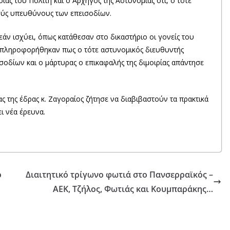
ας του Πολιτη και ο Αρχηγός της Αστυνομίας ότι, ο τότε
ούς υπευθύνους των επεισοδίων.
άν ισχύει, όπως κατάθεσαν στο δικαστήριο οι γονείς του
 πληροφορήθηκαν πως ο τότε αστυνομικός διευθυντής
δίων και ο μάρτυρας ο επικαφαλής της διμοιρίας απάντησε
ας της έδρας κ. Ζαγοραίος ζήτησε να διαβιβαστούν τα πρακτικά
ει νέα έρευνα.
ό
Διαιτητικό τρίγωνο φωτιά στο Πανσερραϊκός –
ΑΕΚ, Τζήλος, Φωτιάς και Κουμπαράκης…