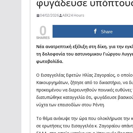
φυγάδευσε υπόπτους
04/02/2026
AEK24 Hours
0
Share
SHARES
Νέα ανατρεπτική εξέλιξη στη δίκη, για την εγ
τη δολοφονία του αστυνομικου Γιώργου Λυγγε
φωτοβολίδα.
Ο Εισαγγελέας Εφετών Ηλίας Ζαγοραίος, ο οποίο
Κακουργημάτων, ζήτησε από το δικαστήριο, να δι
προκειμένου να διερευνηθούν ποινικές ευθύνες 
διατυπώθηκε καταγγελία ότι, φυγάδευσε βασικού
νύχτα των επεισοδίων στου Ρέντη.
Το θέμα ανέκυψε την ώρα που ολοκλήρωσε την κα
σε ερωτήσεις του Εισαγγελέα κ. Ζαγοραίου απάντ