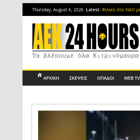
Ενεργοποιείται η 
Latest:
Thursday, August 6, 2026
από την ΑΕΚ
Φιλικό στο ΝΑΟ με
τον κόσμο
Το μεσημέρι της Π
Επιστρέφει η Κ17 
φιλικά στην Αττική
Περνάει ιατρικές ε
την ΑΕΚ
ΑΡΧΙΚΗ
ΣΚΕΨΕΙΣ
ΟΠΑΔΟΙ
WEB T