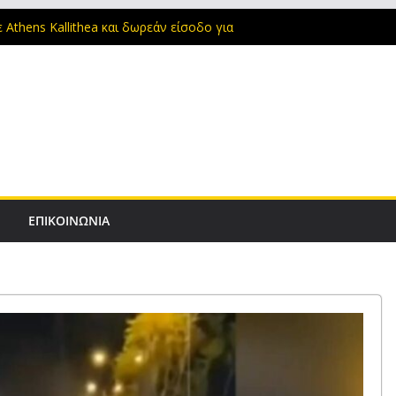
συμφωνία με τον Νόλεϊ και ανακοινώνεται
 Athens Kallithea και δωρεάν είσοδο για
έμπτης η ΑΕΚ ανακοινώνει τον Βιτάλις
της ΑΕΚ στην Αθήνα, παίρνουν σειρά
ξετάσεις και ανακοινώνεται ο Βιτάλις από
V
ΕΠΙΚΟΙΝΩΝΙΑ