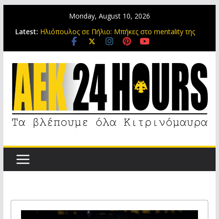
Monday, August 10, 2026
Η ΑΕΚ παρουσιάζει αύριο τη νέα φανέλα της
Latest:
(video)
Ηλιόπουλος σε Πήλιο: Μπήκες στο mentality της
ΑΕΚ και με σκληρή δουλειά έγινες νικητής (video)
Ανανέωσαν τη συνεργασία τους ΑΕΚ και Πήλιος
έως το 2030
Ο παλιός είναι αλλιώς, αλλά ο νέος είναι πολύ
ωραίος!
Αλεξίου και Καλοσκάμης ετοιμάζονται για το Super
Cup