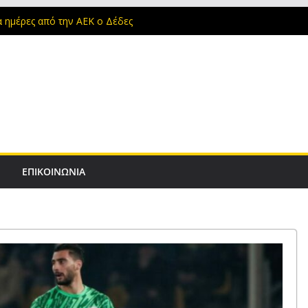
άλη της ΑΕΚ
α ημέρες από την ΑΕΚ ο Δέδες
μα για την ΑΕΚ πριν το Super Cup
ρου: Αθάνατος
 στη Νέα Φιλαδέλφεια για τον αδελφό μας
V
ΕΠΙΚΟΙΝΩΝΙΑ