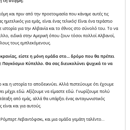
ή τη στιγμή;
όμη και πριν από την προετοιμασία που κάναμε αυτές τις
 ημιτελικός για εμάς, είναι ένας τελικός! Είναι ένα τεράστιο
 ιστορία για την Αλβανία και το έθνος στο σύνολό του. Το να
λλο, ειδικά στην Αμερική όπου ζουν τόσοι πολλοί Αλβανοί,
 όλους τους εμπλεκόμενους.
υκρανίας, είστε η μόνη ομάδα στο… δρόμο που θα πρέπει
σε Παγκόσμιο Κύπελλο. Θα σας διευκολύνει ψυχικά το να
τερ και η ιστορία το αποδεικνύει. Αλλά πιστεύουμε ότι έχουμε
άσει μέχρι εδώ. Αξίζουμε να είμαστε εδώ. Γνωρίζουμε πολύ
τάταξη από εμάς, αλλά θα υπάρξει ένας ανταγωνιστικός
 είναι και για αυτούς.
ν Ρόμπερτ Λεβαντόφσκι, και μια ομάδα γεμάτη ταλέντο…