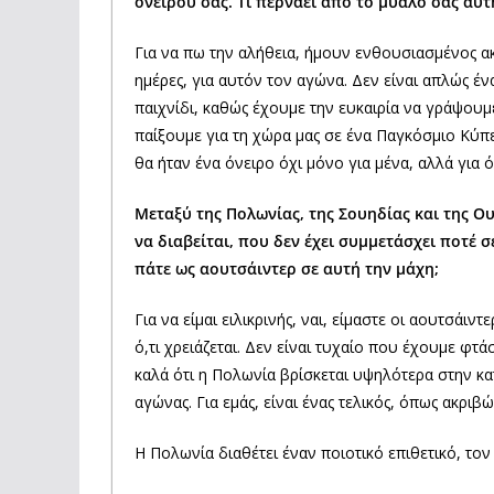
ονείρου σας. Τι περνάει από το μυαλό σας αυτ
Για να πω την αλήθεια, ήμουν ενθουσιασμένος ακ
ημέρες, για αυτόν τον αγώνα. Δεν είναι απλώς ένας
παιχνίδι, καθώς έχουμε την ευκαιρία να γράψουμε
παίξουμε για τη χώρα μας σε ένα Παγκόσμιο Κύπε
θα ήταν ένα όνειρο όχι μόνο για μένα, αλλά για
Μεταξύ της Πολωνίας, της Σουηδίας και της Ο
να διαβείται, που δεν έχει συμμετάσχει ποτέ 
πάτε ως αουτσάιντερ σε αυτή την μάχη;
Για να είμαι ειλικρινής, ναι, είμαστε οι αουτσάιν
ό,τι χρειάζεται. Δεν είναι τυχαίο που έχουμε φτ
καλά ότι η Πολωνία βρίσκεται υψηλότερα στην κα
αγώνας. Για εμάς, είναι ένας τελικός, όπως ακριβώς
Η Πολωνία διαθέτει έναν ποιοτικό επιθετικό, το