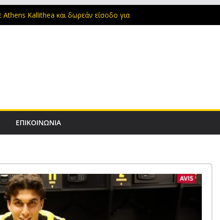
 Athens Kallithea και δωρεάν είσοδο για
έμπτης η ΑΕΚ ανακοινώνει τον Βιτάλις
της ΑΕΚ στην Αθήνα, παίρνουν σειρά
ξετάσεις και ανακοινώνεται ο Βιτάλις από
υνεργάτες του “τρέχουν” τον σχεδιασμό
V
ΕΠΙΚΟΙΝΩΝΙΑ