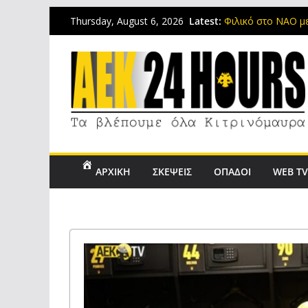
Latest:
Φιλικό στο ΝΑΟ με
Thursday, August 6, 2026
τον κόσμο
Το μεσημέρι της Π
Επιστρέφει η Κ17 
φιλικά στην Αττική
Περνάει ιατρικές ε
την ΑΕΚ
Ο Σάκοτα και οι σ
της ΑΕΚ
ΑΡΧΙΚΗ
ΣΚΕΨΕΙΣ
ΟΠΑΔΟΙ
WEB T