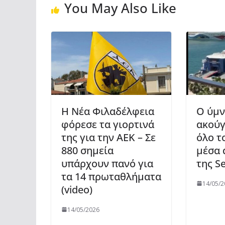
You May Also Like
Η Νέα Φιλαδέλφεια
Ο ύμν
φόρεσε τα γιορτινά
ακούγ
της για την ΑΕΚ – Σε
όλο τ
880 σημεία
μέσα 
υπάρχουν πανό για
της Se
τα 14 πρωταθλήματα
14/05/2
(video)
14/05/2026