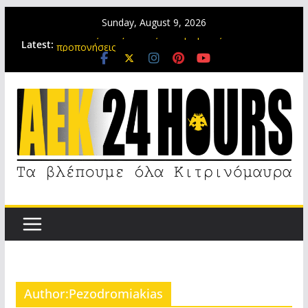
Sunday, August 9, 2026
Ο Βιτάλις έδειξε ποιος είναι με μόλις δύο
Latest:
προπονήσεις
Νίκολιτς: Με αυτή την ομάδα θα πάμε σε Super
Cup και πλέι οφ του Champions League (video)
Τώρα φέρτε μας το Super Cup στη Νέα
Φιλαδέλφεια
Είναι τρελοί αυτοί οι Ενωσίτες! 20.000 κόσμος στο
ΝΑΟ για την ΑΕΚΑΡΑ
Στη μνήμη του Μιχάλη της ΑΕΚ
Author:
Pezodromiakias