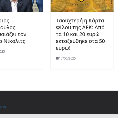
ριος
Τσουχτερή η Κάρτα
πουλος
Φίλου της ΑΕΚ: Από
σιάζει τον
τα 10 και 20 ευρώ
 Νίκολιτς
εκτοξεύθηκε στα 50
ευρώ!
025
17/06/2025
ess
.