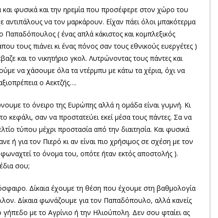
 και φυσικά και την ηρεμία που προσέφερε στον χώρο του
ε αντιπάλους να τον μαρκάρουν. Είχαν πάει όλοι μπακότερμα
 ο Παπαδόπουλος ( ένας απλά κάκιστος και κομπλεξικός
άπου τους πιάνει κι ένας πόνος σαν τους εθνικούς ευεργέτες )
έβαζε και το νικητήριο γκολ. Λυτρώνοντας τους πάντες και
ύμε να χάσουμε όλα τα ντέρμπυ με κάτω τα χέρια, όχι να
 αξιοπρέπεια ο Αεκτζής….
νουμε το όνειρο της Ευρώπης αλλά η ομάδα είναι γυμνή. Κι
 στο κεφάλι, σαν να προστατεύει εκεί μέσα τους πάντες. Σα να
ελτίο τύπου μέχρι προστασία από την διαιτησία. Και φυσικά
νε ή για τον Πιερό κι αν είναι πιο χρήσιμος σε σχέση με τον
 φωναχτεί το όνομα του, οπότε ήταν εκτός αποστολής ).
έδια σου;
όσφαιρο. Δίκαια έχουμε τη θέση που έχουμε στη βαθμολογία
λλον. Δίκαια φωνάζουμε για τον Παπαδόπουλο, αλλά κανείς
ο γήπεδο με το Αγρίνιο ή την Ηλιούπολη. Δεν σου φταίει ας