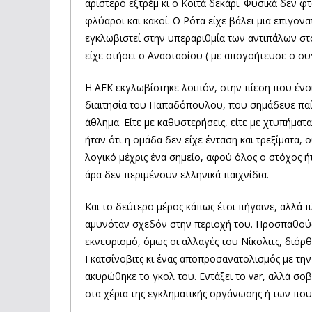
αριστερό εξτρέμ κι ο Κοϊτά δεκάρι. Φυσικά δεν φ
φλύαροι και κακοί. Ο Ρότα είχε βάλει μια επιγον
εγκλωβιστεί στην υπεραριθμία των αντιπάλων στ
είχε στήσει ο Αναστασίου ( με απογοήτευσε ο σ
Η ΑΕΚ εκγλωβίστηκε λοιπόν, στην πίεση που ένο
διαιτησία του Παπαδόπουλου, που σημάδευε παίκ
άθλημα. Είτε με καθυστερήσεις, είτε με χτυπήμα
ήταν ότι η ομάδα δεν είχε ένταση και τρεξίματα, 
λογικό μέχρις ένα σημείο, αφού όλος ο στόχος ή
άρα δεν περιμένουν ελληνικά παιχνίδια.
Και το δεύτερο μέρος κάπως έτσι πήγαινε, αλλά 
αμυνόταν σχεδόν στην περιοχή του. Προσπαθούσε 
εκνευρισμό, όμως οι αλλαγές του Νίκολιτς, διόρ
Γκατσίνοβιτς κι ένας αποπροσανατολισμός με την
ακυρώθηκε το γκολ του. Εντάξει το var, αλλά σο
στα χέρια της εγκληματικής οργάνωσης ή των πο