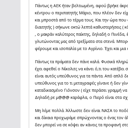
Πάντως η ΑΕΚ ήταν βελτιωμένη, αφού βρήκε άκρα
κέντρου ο περιπατητής Μάριο, που πλέον δεν είχ
και μπροστά από το τέρμα τους. Και την ώρα που
διαιτητής ) σήκωνε οκτώ λεπτά καθυστερήσεις ( κ
, ο μακράν καλύτερος παίκτης, δηλαδή ο Πινέδα, 
γλυτώνοντας μας από τρεξίματα στα στενά. Μπορο
φέρουμε και ισοπαλία με το Αγρίνιο. Έχει και μια
Πάντως τα πράματα δεν πάνε καλά. Φυσικά πληρώ
έχει αφεθεί ο Νίκολιτς να κάνει ό,τι του κατέβει
είναι αυτός υπεύθυνος για τα πάντα. Από απλό δ
υπεύθυνος για το τι μεταγραφές γίνανε ή δεν γίνα
καταδικασμένο Γιόνσον ( είχε περάσει γραμμή να
Δηλαδή ρε μ@@@ καράφλα, ο Πιερό είναι στα σχ
Μη λέμε πολλά. Άλλωστε δεν είναι ΝΑΣΑ το ποδ
και δίκαια προχωράμε σπρώχνοντας ο ένας τον ά
δεν μπορεί να σε κόψει αν κάνεις τα προφανή στ