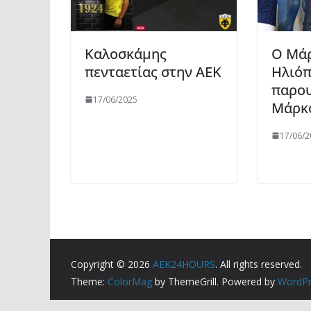
Καλοσκάμης
Ο Μά
πενταετίας στην ΑΕΚ
Ηλιό
παρου
17/06/2025
Μάρκο
17/06/2
Copyright © 2026
AEK24HOURS
. All rights reserved.
Theme:
ColorMag
by ThemeGrill. Powered by
WordPr