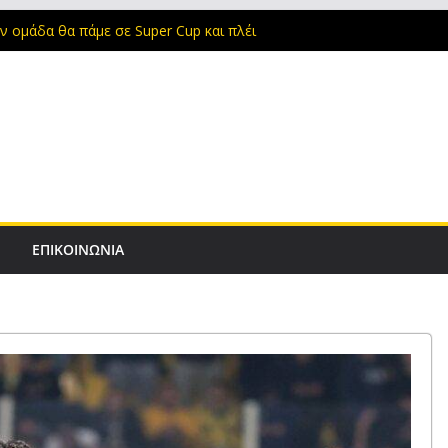
ιος είναι με μόλις δύο προπονήσεις
ην ομάδα θα πάμε σε Super Cup και πλέι
eague (video)
Super Cup στη Νέα Φιλαδέλφεια
οι Ενωσίτες! 20.000 κόσμος στο ΝΑΟ για
λη της ΑΕΚ
V
ΕΠΙΚΟΙΝΩΝΙΑ