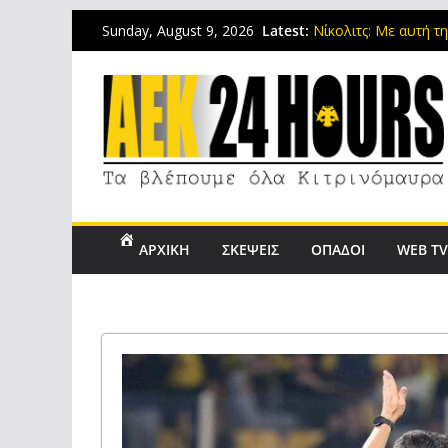
Ο Βιτάλις έδειξε πο
Latest:
Sunday, August 9, 2026
Νίκολιτς: Με αυτή τ
οφ του Champions L
Τώρα φέρτε μας το 
Είναι τρελοί αυτοί 
την ΑΕΚΑΡΑ
Στη μνήμη του Μιχά
ΑΡΧΙΚΗ
ΣΚΕΨΕΙΣ
ΟΠΑΔΟΙ
WEB T