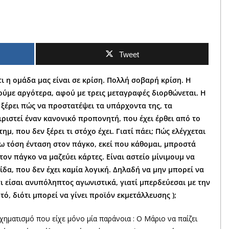
Tweet
ι η ομάδα μας είναι σε κρίση. Πολλή σοβαρή κρίση. Η
δούμε αργότερα, αφού με τρεις μεταγραφές διορθώνεται. Η
ν ξέρει πώς να προστατέψει τα υπάρχοντα της, τα
ειριστεί έναν κανονικό προπονητή, που έχει έρθει από το
μ, που δεν ξέρει τι στόχο έχει. Γιατί πάει; Πώς ελέγχεται
 δω τόση ένταση στον πάγκο, εκεί που κάθομαι, μπροστά
τον πάγκο να μαζεύει κάρτες. Είναι αστείο μίνιμουμ να
ίδα, που δεν έχει καμία λογική. Δηλαδή να μην μπορεί να
τι είσαι ανυπόληπτος αγωνιστικά, γιατί μπερδεύεσαι με την
ό, διότι μπορεί να γίνει προϊόν εκμετάλλευσης );
χηματισμό που είχε μόνο μία παράνοια : Ο Μάριο να παίζει