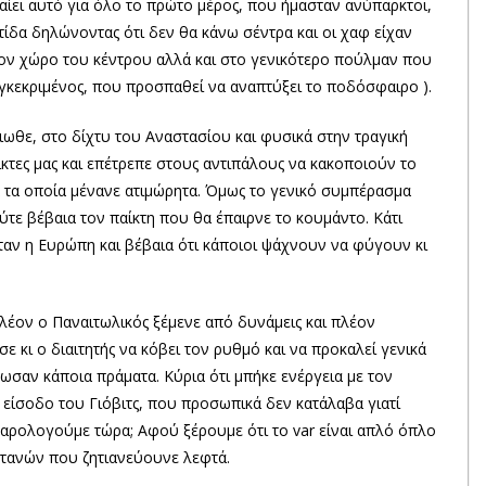
ταίει αυτό για όλο το πρώτο μέρος, που ήμασταν ανύπαρκτοι,
ατίδα δηλώνοντας ότι δεν θα κάνω σέντρα και οι χαφ είχαν
ον χώρο του κέντρου αλλά και στο γενικότερο πούλμαν που
υγκεκριμένος, που προσπαθεί να αναπτύξει το ποδόσφαιρο ).
ιωθε, στο δίχτυ του Αναστασίου και φυσικά στην τραγική
τες μας και επέτρεπε στους αντιπάλους να κακοποιούν το
τα τα οποία μένανε ατιμώρητα. Όμως το γενικό συμπέρασμα
ούτε βέβαια τον παίκτη που θα έπαιρνε το κουμάντο. Κάτι
ταν η Ευρώπη και βέβαια ότι κάποιοι ψάχνουν να φύγουν κι
πλέον ο Παναιτωλικός ξέμενε από δυνάμεις και πλέον
κι ο διαιτητής να κόβει τον ρυθμό και να προκαλεί γενικά
θωσαν κάποια πράματα. Κύρια ότι μπήκε ενέργεια με τον
 είσοδο του Γιόβιτς, που προσωπικά δεν κατάλαβα γιατί
βαρολογούμε τώρα; Αφού ξέρουμε ότι το var είναι απλό όπλο
υτανών που ζητιανεύουνε λεφτά.