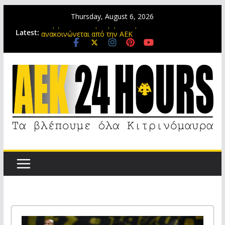
Thursday, August 6, 2026
Ενεργοποιείται η συμφωνία με τον Νόλεϊ και
Latest:
ανακοινώνεται από την ΑΕΚ
Φιλικό στο ΝΑΟ με Athens Kallithea και δωρεάν
είσοδο για τον κόσμο
Το μεσημέρι της Πέμπτης η ΑΕΚ ανακοινώνει τον
Βιτάλις
Επιστρέφει η Κ17 της ΑΕΚ στην Αθήνα, παίρνουν
σειρά φιλικά στην Αττική
Περνάει ιατρικές εξετάσεις και ανακοινώνεται ο
Βιτάλις από την ΑΕΚ