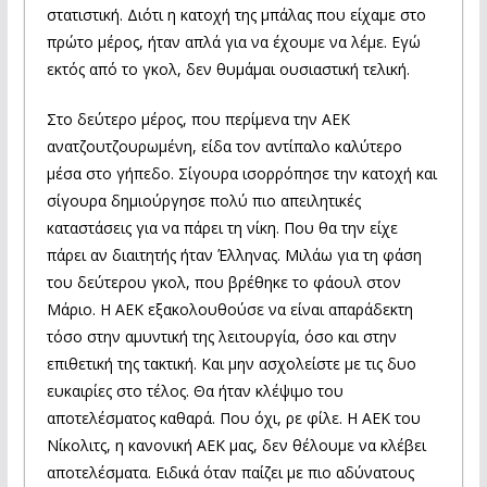
στατιστική. Διότι η κατοχή της μπάλας που είχαμε στο
πρώτο μέρος, ήταν απλά για να έχουμε να λέμε. Εγώ
εκτός από το γκολ, δεν θυμάμαι ουσιαστική τελική.
Στο δεύτερο μέρος, που περίμενα την ΑΕΚ
ανατζουτζουρωμένη, είδα τον αντίπαλο καλύτερο
μέσα στο γήπεδο. Σίγουρα ισορρόπησε την κατοχή και
σίγουρα δημιούργησε πολύ πιο απειλητικές
καταστάσεις για να πάρει τη νίκη. Που θα την είχε
πάρει αν διαιτητής ήταν Έλληνας. Μιλάω για τη φάση
του δεύτερου γκολ, που βρέθηκε το φάουλ στον
Μάριο. Η ΑΕΚ εξακολουθούσε να είναι απαράδεκτη
τόσο στην αμυντική της λειτουργία, όσο και στην
επιθετική της τακτική. Και μην ασχολείστε με τις δυο
ευκαιρίες στο τέλος. Θα ήταν κλέψιμο του
αποτελέσματος καθαρά. Που όχι, ρε φίλε. Η ΑΕΚ του
Νίκολιτς, η κανονική ΑΕΚ μας, δεν θέλουμε να κλέβει
αποτελέσματα. Ειδικά όταν παίζει με πιο αδύνατους