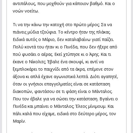
αντιπάλους, που μοχθούν για κάποιον βαθμό. Και ο
νοών νοείτω.
Τι να την κάνω την κατοχή στο πρώτο μέρος; Σα να
πιάνεις μύδια τζούφια. Το κέντρο ήταν της πλάκας.
Ειδικά αυτός ο Μάριο, δεν καταλαβαίνω γιατί παίζει.
Πολύ κοντά του ήταν κι ο Πινέδα, που δεν ήξερε από
πού φυσάει ο αέρας. Εκεί χτύπησε κι ο Άρης. Και τι
έκανε ο Νίκολιτς; Έβαλε ένα σκουφί, κι αντί να
ξεμπλοκάρει το παιχνίδι από τα άκρα, επέμενε στον
άξονα κι απλά έχανε αγωνιστικά λεπτά. Διότι αγαπητέ,
όταν οι γνήσιοι επαγγελματίες είναι σε κατάσταση
διακοπών, φαντάσου σε τι φάση είναι ο Μάνταλος.
Που τον έβαλε για να σώσει την κατάσταση. Βγαίνει ο
Πινέδα και μπαίνει ο Μάνταλος; Έλεος μίνιμουμ. Και
πάλι καλά που είχαμε, ειδικά στο δεύτερο μέρος, τον
Μαρίν.